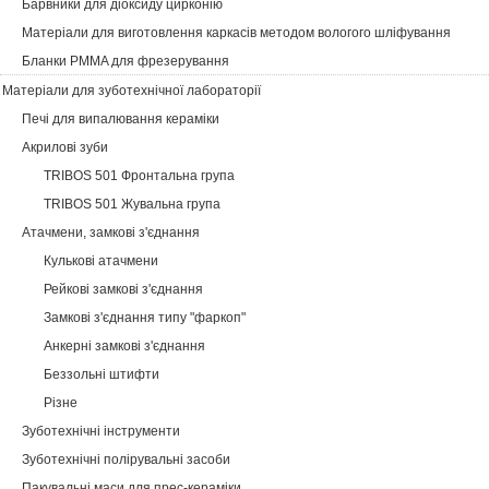
Барвники для діоксиду цирконію
Матеріали для виготовлення каркасів методом вологого шліфування
Бланки PMMA для фрезерування
Матеріали для зуботехнічної лабораторії
Печі для випалювання кераміки
Акрилові зуби
TRIBOS 501 Фронтальна група
TRIBOS 501 Жувальна група
Атачмени, замкові з'єднання
Кулькові атачмени
Рейкові замкові з'єднання
Замкові з'єднання типу "фаркоп"
Анкерні замкові з'єднання
Беззольні штифти
Різне
Зуботехнічні інструменти
Зуботехнічні полірувальні засоби
Пакувальні маси для прес-кераміки