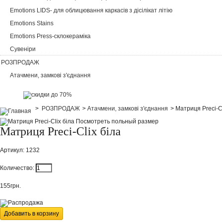
Emotions LIDS- для облицювання каркасів з дісілікат літію
Emotions Stains
Emotions Press-склокераміка
Сувеніри
РОЗПРОДАЖ
Атачмени, замкові з'єднання
>
РОЗПРОДАЖ
>
Атачмени, замкові з'єднання
>
Матриця Preci-Cl
Посмотреть польный размер
Матриця Preci-Clix біла
Артикул:
1232
Количество:
155грн.