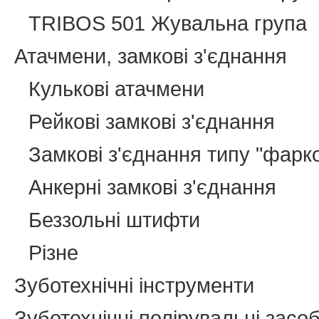
TRIBOS 501 Жувальна група
Атачмени, замкові з'єднання
Кулькові атачмени
Рейкові замкові з'єднання
Замкові з'єднання типу "фарк
Анкерні замкові з'єднання
Беззольні штифти
Різне
Зуботехнічні інструменти
Зуботехнічні полірувальні засо