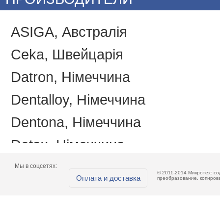
ASIGA, Австралія
Ceka, Швейцарія
Datron, Німеччина
Dentalloy, Німеччина
Dentona, Німеччина
Detax, Німеччина
Emotions, Україна
Мы в соцсетях:
© 2011-2014 Микротех: с
Оплата и доставка
преобразование, копиров
Itena, Франція
Miicraft, Тайвань