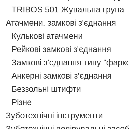
TRIBOS 501 Жувальна група
Атачмени, замкові з'єднання
Кулькові атачмени
Рейкові замкові з'єднання
Замкові з'єднання типу "фарк
Анкерні замкові з'єднання
Беззольні штифти
Різне
Зуботехнічні інструменти
Зуботехнічні полірувальні засо