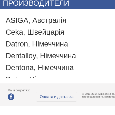
ПРОИЗВОДИТЕЛИ
ASIGA, Австралія
Ceka, Швейцарія
Datron, Німеччина
Dentalloy, Німеччина
Dentona, Німеччина
Detax, Німеччина
Emotions, Україна
Мы в соцсетях:
© 2011-2014 Микротех: с
Оплата и доставка
преобразование, копиров
Itena, Франція
Miicraft, Тайвань