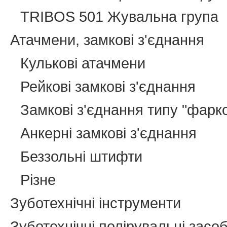
TRIBOS 501 Жувальна група
Атачмени, замкові з'єднання
Кулькові атачмени
Рейкові замкові з'єднання
Замкові з'єднання типу "фарк
Анкерні замкові з'єднання
Беззольні штифти
Різне
Зуботехнічні інструменти
Зуботехнічні полірувальні засо