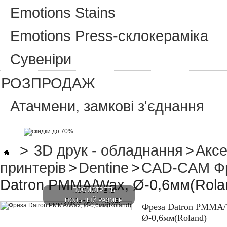
Emotions Stains
Emotions Press-склокераміка
Сувеніри
РОЗПРОДАЖ
Атачмени, замкові з'єднання
>
3D друк - обладнання
>
Аксе
принтерів
>
Dentine
>
CAD-CAM Фр
Datron PMMA/Wax, Ø-0,6мм(Rola
ПОСМОТРЕТЬ
ПОЛЬНЫЙ РАЗМЕР
Фреза Datron PMMA/
Ø-0,6мм(Roland)