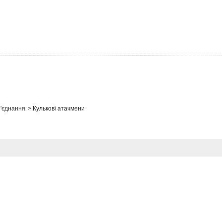
з'єднання
>
Кулькові атачмени