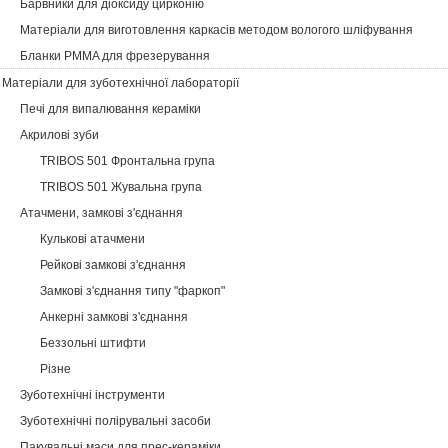
Барвники для діоксиду цирконію
Матеріали для виготовлення каркасів методом вологого шліфування
Бланки PMMA для фрезерування
Матеріали для зуботехнічної лабораторії
Печі для випалювання кераміки
Акрилові зуби
TRIBOS 501 Фронтальна група
TRIBOS 501 Жувальна група
Атачмени, замкові з'єднання
Кулькові атачмени
Рейкові замкові з'єднання
Замкові з'єднання типу "фаркоп"
Анкерні замкові з'єднання
Беззольні штифти
Різне
Зуботехнічні інструменти
Зуботехнічні полірувальні засоби
Пакувальні маси для прес-кераміки