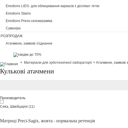
Emotions LIDS- для облицювання каркасів з дісілікат літію
Emotions Stains
Emotions Press-склокераміка
Сувеніри
РОЗПРОДАЖ
Атачмени, замкові з'єднання
>
Матеріали для зуботехнічної лабораторії
>
Атачмени, замкові 
Кулькові атачмени
Производитель
Ceka, Швейцарія
(11)
Матриці Preci-Sagix, жовта - нормальна ретенція