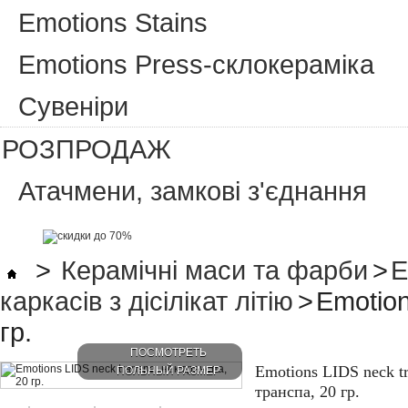
Emotions Stains
Emotions Press-склокераміка
Сувеніри
РОЗПРОДАЖ
Атачмени, замкові з'єднання
>
Керамічні маси та фарби
>
E
каркасів з дісілікат літію
>
Emotion
гр.
ПОСМОТРЕТЬ
Emotions LIDS neck tr
ПОЛЬНЫЙ РАЗМЕР
транспа, 20 гр.