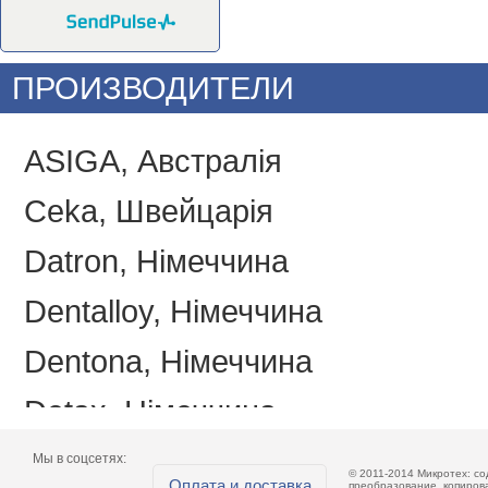
ПРОИЗВОДИТЕЛИ
ASIGA, Австралія
Ceka, Швейцарія
Datron, Німеччина
Dentalloy, Німеччина
Dentona, Німеччина
Detax, Німеччина
Emotions, Україна
Мы в соцсетях:
© 2011-2014 Микротех: с
Оплата и доставка
преобразование, копиров