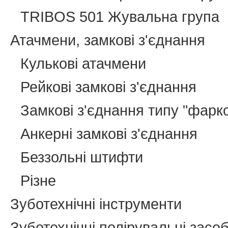
TRIBOS 501 Жувальна група
Атачмени, замкові з'єднання
Кулькові атачмени
Рейкові замкові з'єднання
Замкові з'єднання типу "фарк
Анкерні замкові з'єднання
Беззольні штифти
Різне
Зуботехнічні інструменти
Зуботехнічні полірувальні засо