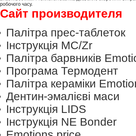
робочого часу.
Сайт производителя
Палітра прес-таблеток
Інструкція МС/Zr
Палітра барвників Emoti
Програма Термодент
Палітра кераміки Emotio
Дентин-эмалієві маси
Інструкція LIDS
Інструкція NE Bonder
Emotions price