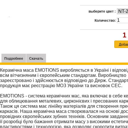
выберите цвет :
Количество:
1
Подробнее
Скачать
Керамічна маса EMOTIONS виробляється в Україні і відпові
всім вітчизняним і європейським стандартам. Виробництво 
зареєстровано і здійснюється відповідно до Держ. Стандарт
продукція має реєстрацію МОЗ України та висновок СЕС.
EMOTIONS - система керамічних мас, яка включає в себе ке
для облицювання металевих, цирконієвих і пресованих карка
Також ця система має лінійку матеріалів для створення пр
каркасів. Наша керамічна маса створювалася на основі дос
провідних європейських зубних техніків. Основним завданн
її розробці було бажання отримати масу з високими естетич
властивостями і технологією, яка дозволяє скоротити витра